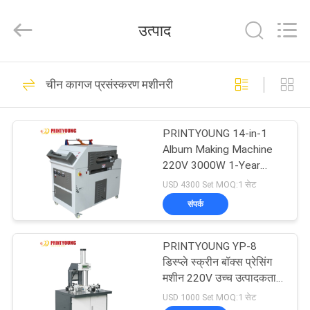
Shanghai
Printyoung
International
उत्पाद
Industry
Co.,Ltd.
All
Rights
Reserved.
घर
89
चीन कागज प्रसंस्करण मशीनरी
फ़ोल्डर Gluer मशीन
उत्पादों
PRINTYOUNG 14-in-1
Album Making Machine
वीडियो
220V 3000W 1-Year
Warranty
USD 4300 Set MOQ:1 सेट
हमारे
संपर्क
104
बारे
PRINTYOUNG YP-8
में
फिल्म laminating मशीन
डिस्प्ले स्क्रीन बॉक्स प्रेसिंग
मशीन 220V उच्च उत्पादकता
10-15 पीसी/मिनट 500 मिमी
कारखाना
USD 1000 Set MOQ:1 सेट