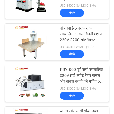
मशीन हाई-स्पीड 380V 1 वर्ष
USD 15000 Set MOQ:1 सेट
साइटमैप
की वारंटी
संपर्क
72
PRIVACY
पीआरवाई-6 प्रकार की
पेपर बैग बनाने की मशीन
स्वचालित कागज गिनती मशीन
POLICY
220V 2200 शीट/मिनट
USD 4500 Set MOQ:1 सेट
संपर्क
PRY-800 पूर्ण सर्वो स्वचालित
65
380V हाई-स्पीड पेपर बाउल
स्वचालित कागज काटना
और बॉक्स बनाने की मशीन 60-
200 पीसी/मिनट
USD 13000 Set MOQ:1 सेट
मशीन
संपर्क
जीएच सीरीज सीसीडी उच्च