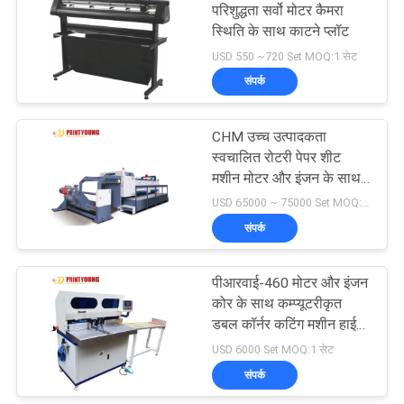
परिशुद्धता सर्वो मोटर कैमरा
स्थिति के साथ काटने प्लॉट
39
USD 550 ~720 Set MOQ:1 सेट
संपर्क
यूवी कोटिंग मशीन
CHM उच्च उत्पादकता
स्वचालित रोटरी पेपर शीट
मशीन मोटर और इंजन के साथ
300m/min उत्पादन क्षमता
USD 65000 ~ 75000 Set MOQ:1 सेट
संपर्क
50
पीआरवाई-460 मोटर और इंजन
बुक बाइंडिंग मशीन
कोर के साथ कम्प्यूटरीकृत
डबल कॉर्नर कटिंग मशीन हाई
स्पीड पेपर कटिंग
USD 6000 Set MOQ:1 सेट
संपर्क