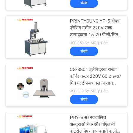
अधिकतम कार्य करने योग्य
संपर्क
भ्रमण
चौड़ाई
PRINTYOUNG YP-5 बॉक्स
गुणवत्ता
53
प्रेसिंग मशीन 220V उच्च
नियंत्रण
उत्पादकता 15-20 पीसी/मिन
बांसुरी लॅमिनेटिंग मशीन
500 मिमी अधिकतम कार्य करने
USD 850 Set MOQ:1 सेट
योग्य चौड़ाई
संपर्क
संपर्क
करें
CG-8801 इलेक्ट्रिक राउंड
कॉर्नर कटर 220V 60 टाइम्स/
एक
मिन मल्टीफंक्शनल आसान
114
ऑपरेशन
USD 300 Set MOQ:1 सेट
उद्धरण
कागज मर काटने की
संपर्क
का
मशीन
अनुरोध
PRY-S90 स्वचालित
अल्ट्रासोनिक और पीएलसी
करें
कंट्रोल पेपर कप बनाने वाली