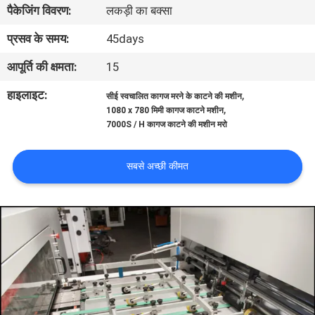
पैकेजिंग विवरण:
लकड़ी का बक्सा
भ्रमण
प्रसव के समय:
45days
गुणवत्ता
आपूर्ति की क्षमता:
15
नियंत्रण
हाइलाइट:
,
सीई स्वचालित कागज मरने के काटने की मशीन
,
1080 x 780 मिमी कागज काटने मशीन
7000S / H कागज काटने की मशीन मरो
संपर्क
करें
सबसे अच्छी कीमत
एक
उद्धरण
का
अनुरोध
करें