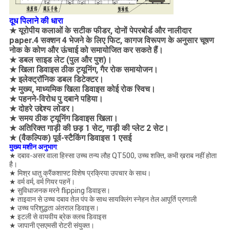
दूध पिलाने की धारा
★ यूरोपीय कलाओं के सटीक फीडर, दोनों पेपरबोर्ड और नालीदार
paper.4 सक्शन 4 भेजने के लिए फिट, कागज विरूपण के अनुसार चूषण
नोक के कोण और ऊंचाई को समायोजित कर सकते हैं।
★ डबल साइड लेट (पुल और पुश)।
★ खिला डिवाइस ठीक ट्यूनिंग, गैर रोक समायोजन।
★ इलेक्ट्रॉनिक डबल डिटेक्टर।
★ मुख्य, माध्यमिक खिला डिवाइस कोई रोक स्विच।
★ पहनने-विरोध पु दबाने पहिया।
★ दोहरे उद्देश्य लोडर।
★ समय ठीक ट्यूनिंग डिवाइस खिला।
★ अतिरिक्त गाड़ी की छड़ 1 सेट, गाड़ी की प्लेट 2 सेट।
★ (वैकल्पिक) पूर्व-स्टैकिंग डिवाइस 1 एसई
मुख्य मशीन अनुभाग
:
★ दबाव-असर वाला हिस्सा उच्च तन्य लौह QT500, उच्च शक्ति, कभी ख़राब नहीं होता
है।
★ मिश्र धातु क्रैंकशाफ्ट विशेष प्रक्रिया उपचार के साथ।
★ वर्म वर्म, वर्म गियर पहनें।
★ सुविधाजनक मरने flipping डिवाइस।
★ ताइवान से उच्च दबाव तेल पंप के साथ सायक्लिंग स्नेहन तेल आपूर्ति प्रणाली
★ उच्च परिशुद्धता अंतराल डिवाइस।
★ इटली से वायवीय ब्रेक क्लच डिवाइस
★ जापानी एसएमसी रोटरी संयुक्त।