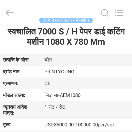
Shanghai
Printyoung
International
Industry
Co.,Ltd.
कागज मर काटने की मशीन
All
Rights
Reserved.
स्वचालित 7000 S / H पेपर डाई कटिंग
घर
मशीन 1080 X 780 Mm
उत्पादों
उत्पत्ति के प्लेस:
चीन
वीडियो
ब्रांड नाम:
PRINTYOUNG
प्रमाणन:
CE
हमारे
मॉडल संख्या:
जिज्ञासा-AEM1080
बारे
न्यूनतम आदेश
1 सेट / सेट
में
मात्रा:
मूल्य:
USD85000.00-100000.00per/set
कारखाना