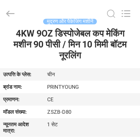
Shanghai
Printyoung
International
Industry
Co.,Ltd.
मुद्रण और पैकेजिंग मशीनें
All
Rights
Reserved.
4KW 9OZ डिस्पोजेबल कप मेकिंग
घर
मशीन 90 पीसी / मिन 10 मिमी बॉटम
उत्पादों
नूरलिंग
वीडियो
उत्पत्ति के प्लेस:
चीन
ब्रांड नाम:
PRINTYOUNG
हमारे
प्रमाणन:
CE
बारे
मॉडल संख्या:
ZSZB-D80
में
न्यूनतम आदेश
1 सेट
मात्रा:
कारखाना