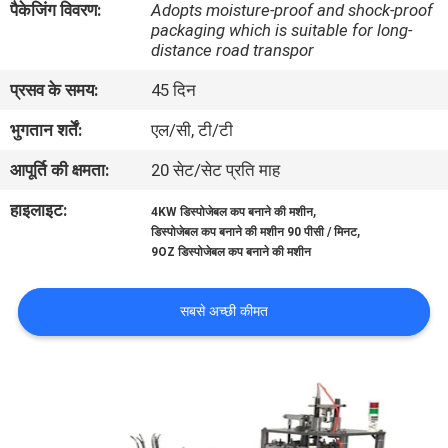
पैकेजिंग विवरण:
Adopts moisture-proof and shock-proof
भ्रमण
packaging which is suitable for long-
distance road transpor
गुणवत्ता
प्रसव के समय:
45 दिन
नियंत्रण
भुगतान शर्तें:
एल/सी, टी/टी
आपूर्ति की क्षमता:
20 सेट/सेट प्रति माह
संपर्क
हाइलाइट:
,
4KW डिस्पोजेबल कप बनाने की मशीन
करें
,
डिस्पोजेबल कप बनाने की मशीन 90 पीसी / मिनट
9OZ डिस्पोजेबल कप बनाने की मशीन
एक
सबसे अच्छी कीमत
उद्धरण
का
अनुरोध
करें