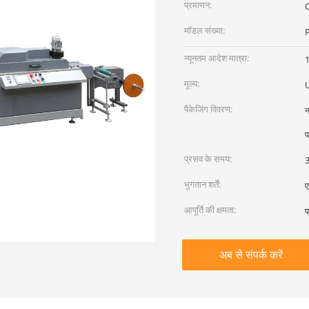
प्रमाणन:
मॉडल संख्या:
न्यूनतम आदेश मात्रा:
1
मूल्य:
पैकेजिंग विवरण:
न
प
प्रसव के समय:
3
भुगतान शर्तें:
ए
आपूर्ति की क्षमता:
प
अब से संपर्क करें