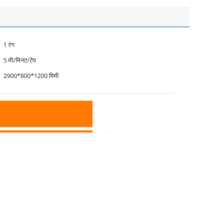
1 रंग
5 मी/मिनट/टेप
2900*800*1200 मिमी