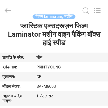
Shanghai
Printyoung
International
Industry
Co.,Ltd.
फिल्म laminating मशीन
All
Rights
Reserved.
प्लास्टिक एक्सट्रूज़न फिल्म
घर
Laminator मशीन वाइन पैकिंग बॉक्स
उत्पादों
हाई स्पीड
वीडियो
उत्पत्ति के प्लेस:
चीन
ब्रांड नाम:
PRINTYOUNG
हमारे
प्रमाणन:
CE
बारे
मॉडल संख्या:
SAFM800B
में
न्यूनतम आदेश
1 सेट / सेट
मात्रा:
कारखाना