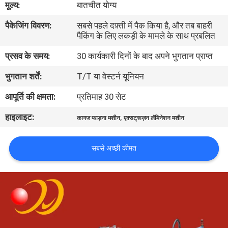
मूल्य:
बातचीत योग्य
भ्रमण
पैकेजिंग विवरण:
सबसे पहले दफ़्ती में पैक किया है, और तब बाहरी
पैकिंग के लिए लकड़ी के मामले के साथ प्रबलित
गुणवत्ता
प्रसव के समय:
30 कार्यकारी दिनों के बाद अपने भुगतान प्राप्त
नियंत्रण
भुगतान शर्तें:
T/T या वेस्टर्न यूनियन
संपर्क
आपूर्ति की क्षमता:
प्रतिमाह 30 सेट
करें
हाइलाइट:
,
कागज फाड़ना मशीन
एक्सट्रूज़न लॅमिनेशन मशीन
एक
सबसे अच्छी कीमत
उद्धरण
का
अनुरोध
करें