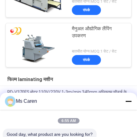
बातचीत योग्य MOQ:1 सेट / सेट
संपर्क
मैनुअल औद्योगिक लैंपिंग
उपकरण
बातचीत योग्य MOQ:1 सेट / सेट
संपर्क
फिल्म laminating मशीन
RD-V370FS मोटर 110V/220V 1-3m/min 340mm अधिकतम चौड़ाई के
साथ बुद्धिमान कम्प्यूटरीकृत पेपर फिल्म लेमिनेटिंग मशीन
Ms Caren
PRY-390D 520D 650D एक-लिप के साथ पवन स्वचालित कट गरम रोल पेपर
फिल्म लैमिनेटर
6:55 AM
PRY-ER रोल टू रोल पूर्ण स्वचालित वर्टिकल फिल्म लैमिनेटिंग मशीन
Good day, what product are you looking for?