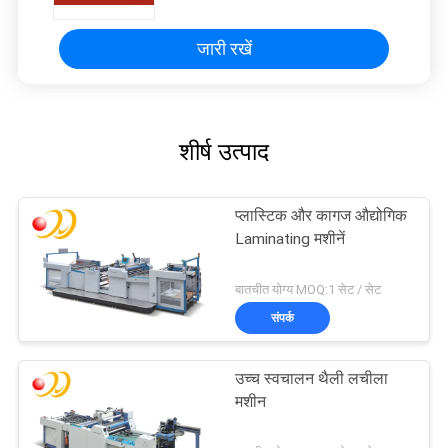
जारी रखें
शीर्ष उत्पाद
प्लास्टिक और कागज औद्योगिक
Laminating मशीनें
बातचीत योग्य MOQ:1 सेट / सेट
संपर्क
उच्च स्वचालन थैली लचीला
मशीन