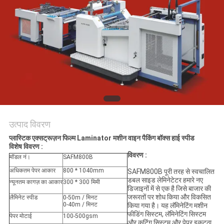
साइटमैप
PRIVACY
POLICY
उत्पाद विवरण
प्लास्टिक एक्सट्रूज़न फिल्म Laminator मशीन वाइन पैकिंग बॉक्स हाई स्पीड
विशेष विवरण :
विवरण :
मॉडल नं।
SAFM800B
अधिकतम पेपर आकार
800 * 1040mm
SAFM800B पूरी तरह से स्वचालित
डबल साइड लेमिनेटेटर हमारे नए
न्यूनतम कागज़ का आकार
300 * 300 मिमी
डिजाइनों में से एक है जिसे बाजार की
जरूरतों पर शोध किया और विकसित
लैमिनेट स्पीड
0-50m / मिनट
0-40m / मिनट
किया गया है। यह लॅमिनेटिंग मशीन
फीडिंग सिस्टम, लॅमिनेटिंग सिस्टम
पेपर मोटाई
100-500gsm
और कटिंग सिस्टम और पेपर इकट्ठा