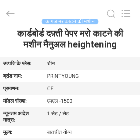
Shanghai
Printyoung
International
Industry
Co.,Ltd.
कागज मर काटने की मशीन
All
Rights
Reserved.
कार्डबोर्ड दफ़्ती पेपर मरो काटने की
घर
मशीन मैनुअल heightening
उत्पादों
उत्पत्ति के प्लेस:
चीन
वीडियो
ब्रांड नाम:
PRINTYOUNG
प्रमाणन:
CE
हमारे
मॉडल संख्या:
एमएल -1500
बारे
न्यूनतम आदेश
1 सेट / सेट
में
मात्रा:
मूल्य:
बातचीत योग्य
कारखाना