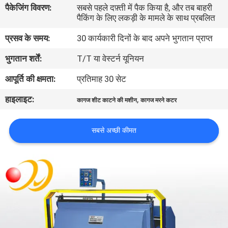
पैकेजिंग विवरण:
सबसे पहले दफ़्ती में पैक किया है, और तब बाहरी
भ्रमण
पैकिंग के लिए लकड़ी के मामले के साथ प्रबलित
प्रसव के समय:
30 कार्यकारी दिनों के बाद अपने भुगतान प्राप्त
गुणवत्ता
भुगतान शर्तें:
T/T या वेस्टर्न यूनियन
नियंत्रण
आपूर्ति की क्षमता:
प्रतिमाह 30 सेट
संपर्क
हाइलाइट:
,
कागज शीट काटने की मशीन
कागज मरने कटर
करें
सबसे अच्छी कीमत
एक
उद्धरण
का
अनुरोध
करें