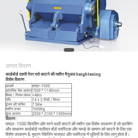
साइटमैप
PRIVACY
POLICY
उत्पाद विवरण
कार्डबोर्ड दफ़्ती पेपर मरो काटने की मशीन मैनुअल heightening
विशेष विवरण :
आदर्श
एमएल -1500
आंतरिक चेस आकार
1500 * 1140mm
मैक्स। नियम लंघथ
<48m
गति
14 ± 2 पीसी / मिनट
इंजन की शक्ति
7.5Kw
मशीन वजन
7600Kg
कुल आयाम
2550 * 2100 * 1900mm
विवरण :
एमएल -1500 क्रिशिंग और मरने वाली काटने की मशीन एक विशेष उपकरण है जो क्रशिंग
और साधारण कार्डबोर्ड नालीदार बोर्ड प्लास्टिक और चमड़े के सामान को काटने के लिए एक
विशेष उपकरण है, मुद्रण पैकेजिंग सजावट और प्लास्टिक में धूलियों के लिए लागू होता है।