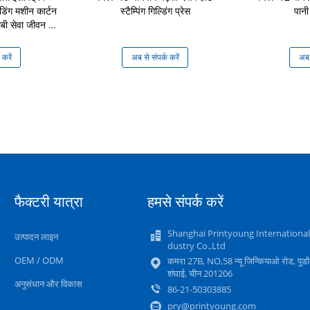
ंडिंग मशीन कार्टन
स्टैम्पिंग गिल्डिंग प्रेस
पानी
ंबी सेवा जीवन के
 करें
अब से संपर्क करें
अब स
फैक्टरी यात्रा
हमसे संपर्क करें
Shanghai Printyoung International
उत्पादन लाइन
dustry Co.,Ltd
OEM / ODM
कमरा 27B, NO,58 न्यू जिन्कियाओ रोड, पुडों
शंघाई, चीन 201206
अनुसंधान और विकास
86-21-50303885
pry@printyoung.com