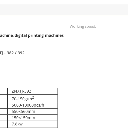
Working speed:
machine
digital printing machines
,
 - 382 / 392
ZNXTJ-392
2
70-150g/m
5000-13000pcs/h
550×560mm
150×150mm
7.8kw