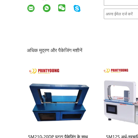
अधिक मुद्रण और पैकेजिंग मशीनें
 प्रेस फ्लैटबेड
SM210-20DP पट्टा पैकेजिंग के साथ
SM12S अर्ध-स्वचालि