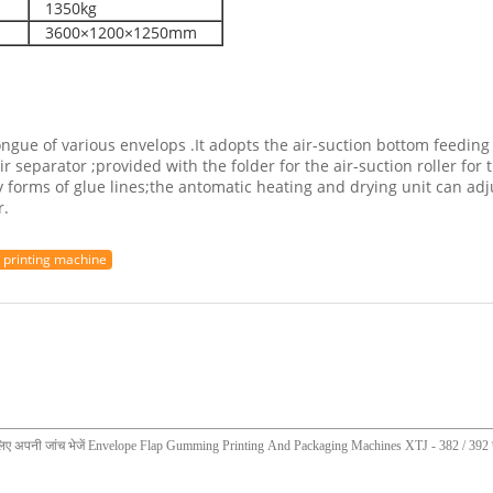
1350kg
3600×1200×1250mm
ongue of various envelops .It adopts the air-suction bottom feedin
 separator ;provided with the folder for the air-suction roller for 
forms of glue lines;the antomatic heating and drying unit can adju
r.
 printing machine