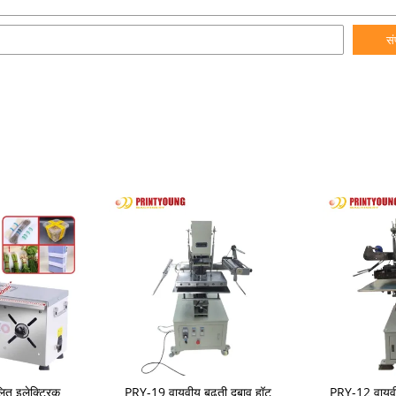
सं
त इलेक्ट्रिक
PRY-19 वायवीय बढ़ती दबाव हॉट
PRY-12 वायवी