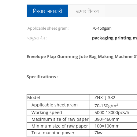
विस्तार जानकारी
उत्पाद विवरण
Applicable sheet gram:
70-150gsm
packaging printing 
प्रमुखता देना:
Envelope Flap Gumming Jute Bag Making Machine XTJ
Specifications :
Model
ZNXTJ-382
Applicable sheet gram
2
70-150g/m
Working speed
5000-13000pcs/h
Maximum size of raw paper
390×460mm
Minimum size of raw paper
100×100mm
Total machine power
7kw