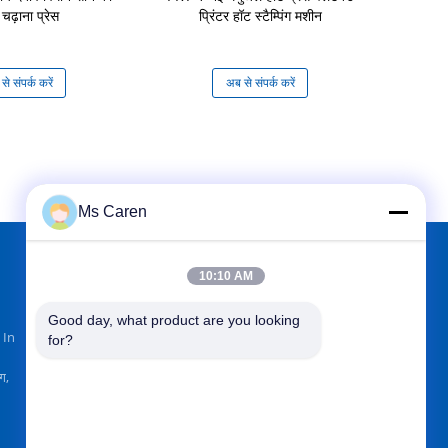
 चढ़ाना प्रेस
प्रिंटर हॉट स्टैम्पिंग मशीन
इलेक्ट्रिक अर्ध
मशीन कपड़ा ख
संचालित
े संपर्क करें
अब से संपर्क करें
अब से
Ms Caren
10:10 AM
हमें यहाँ तलाशें
Good day, what product are you looking 
 In
for?
ग,
भेजें