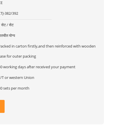
CE
XTJ-382/392
 सेट / सेट
ातचीत योग्य
Packed in carton firstly,and then reinforced with wooden
ase for outer packing
30 working days after received your payment
T/T or western Union
30 sets per month