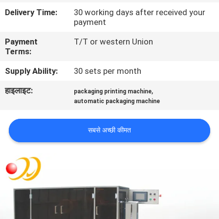
भ्रमण
Delivery Time:
30 working days after received your
payment
गुणवत्ता
Payment
T/T or western Union
Terms:
नियंत्रण
Supply Ability:
30 sets per month
संपर्क
हाइलाइट:
,
packaging printing machine
automatic packaging machine
करें
सबसे अच्छी कीमत
एक
उद्धरण
का
अनुरोध
करें