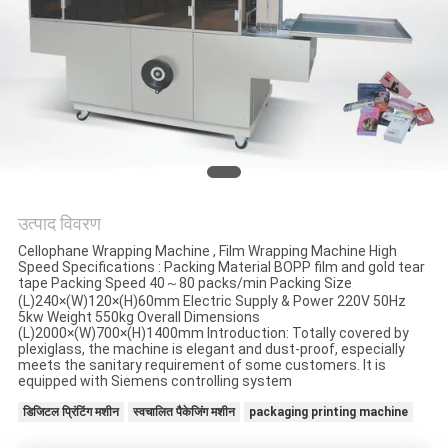
साइटमैप
PRIVACY
POLICY
उत्पाद विवरण
Cellophane Wrapping Machine , Film Wrapping Machine High
Speed Specifications : Packing Material BOPP film and gold tear
tape Packing Speed 40～80 packs/min Packing Size
(L)240×(W)120×(H)60mm Electric Supply & Power 220V 50Hz
5kw Weight 550kg Overall Dimensions
(L)2000×(W)700×(H)1400mm Introduction: Totally covered by
plexiglass, the machine is elegant and dust-proof, especially
meets the sanitary requirement of some customers. It is
equipped with Siemens controlling system
डिजिटल प्रिंटिंग मशीन
स्वचालित पैकेजिंग मशीन
packaging printing machine