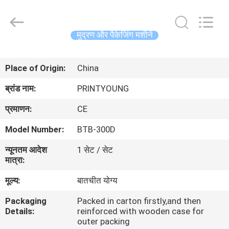
Shanghai
Printyoung
International
Industry
Co.,Ltd.
मुद्रण और पैकेजिंग मशीनें
All
Rights
Reserved.
घर
Place of Origin:
China
उत्पादों
ब्रांड नाम:
PRINTYOUNG
प्रमाणन:
CE
वीडियो
Model Number:
BTB-300D
न्यूनतम आदेश
1 सेट / सेट
हमारे
मात्रा:
बारे
मूल्य:
बातचीत योग्य
में
Packaging
Packed in carton firstly,and then
Details:
reinforced with wooden case for
कारखाना
outer packing